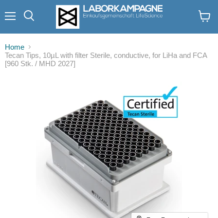
Menü
Suchen
Waren
anzei
Home
Tecan Tips, 10µL with filter Sterile, conductive, for LiHa and FCA
[960 Stk. / MHD 2027]