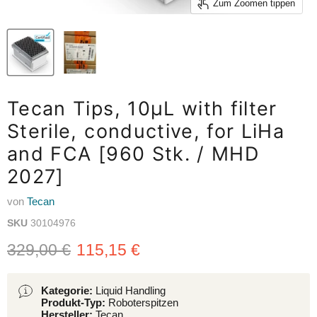
Zum Zoomen tippen
Tecan Tips, 10µL with filter
Sterile, conductive, for LiHa
and FCA [960 Stk. / MHD
2027]
von
Tecan
SKU
30104976
Ursprünglicher Preis
Aktueller Preis
329,00 €
115,15 €
Kategorie:
Liquid Handling
Produkt-Typ:
Roboterspitzen
Hersteller:
Tecan